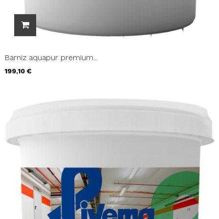
Barniz aquapur premium...
Precio
199,10 €