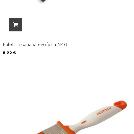
Paletina canaria evofibra Nº 6
Precio
8,22 €