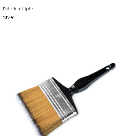
Paletina triple
Precio
1,15 €