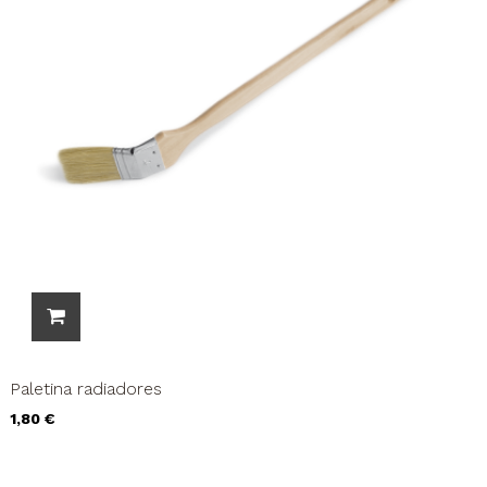
Paletina radiadores
Precio
1,80 €