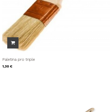
Paletina pro triple
Precio
1,30 €