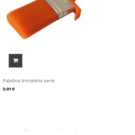
Paletina trimateria serie...
Precio
3,01 €