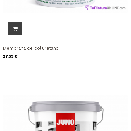
Membrana de poliuretano...
Precio
27,53 €