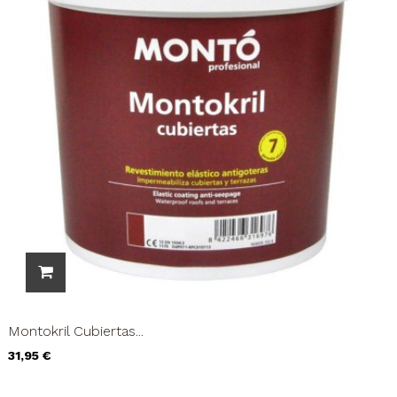
Montokril Cubiertas...
Precio
31,95 €