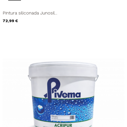
Pintura siliconada Junosil...
Precio
72,99 €