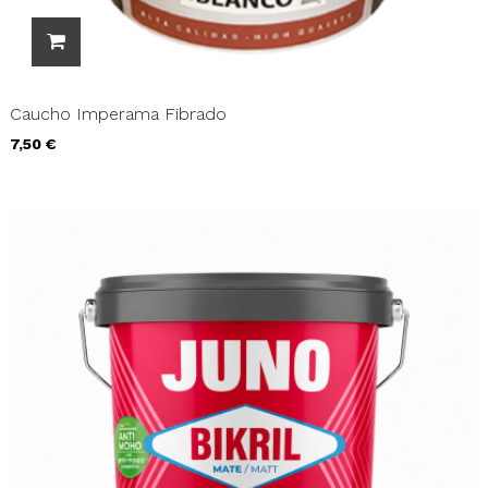
Caucho Imperama Fibrado
Precio
7,50 €