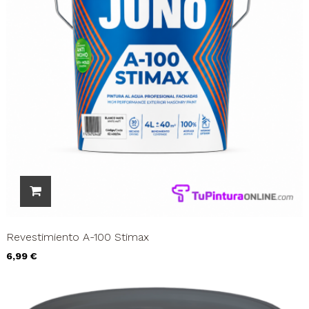
Revestimiento A-100 Stimax
Precio
6,99 €