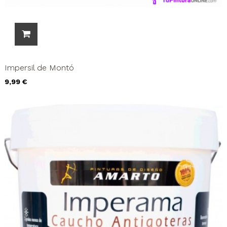
Impersil de Montó
Precio
9,99 €