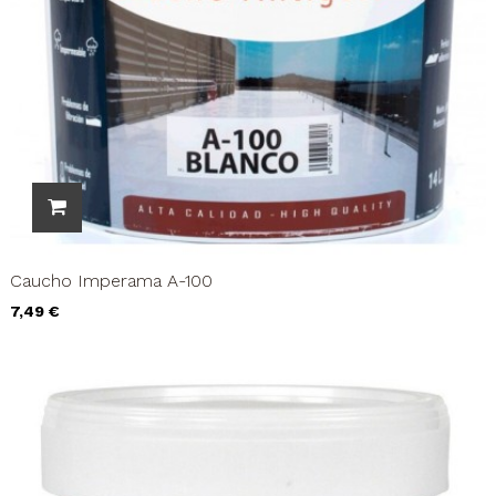
Caucho Imperama A-100
Precio
7,49 €