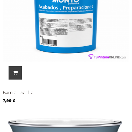
Barniz Ladrillo...
Precio
7,99 €