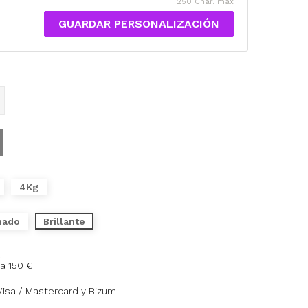
250 Char. máx
GUARDAR PERSONALIZACIÓN
4Kg
nado
Brillante
a 150 €
Visa / Mastercard y Bizum