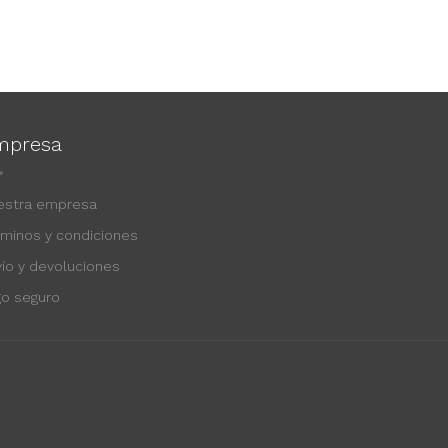
mpresa
estra empresa
rminos y condiciones
vío y devoluciones
go seguro