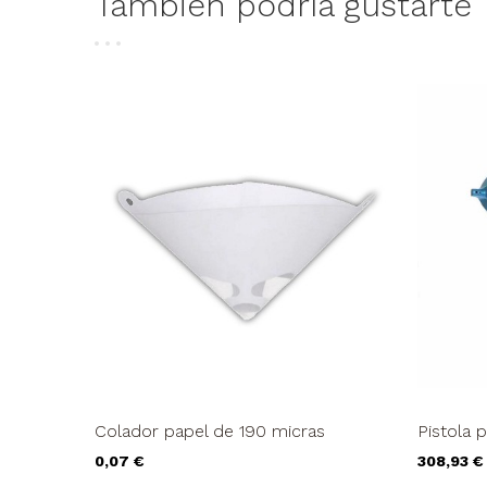
También podría gustarte
Colador papel de 190 micras
Pistola p
Precio
Precio
0,07 €
308,93 €