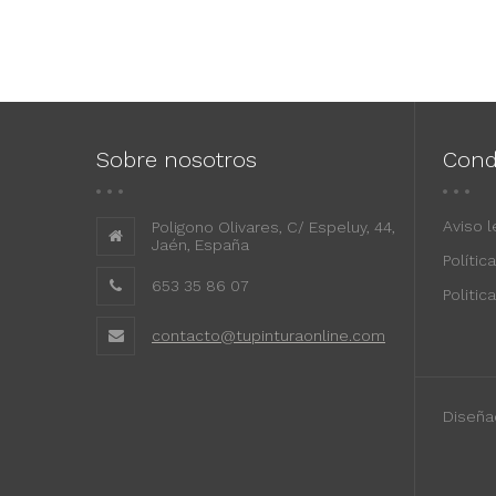
Sobre nosotros
Cond
Aviso l
Poligono Olivares, C/ Espeluy, 44,
Jaén, España
Polític
653 35 86 07
Politic
contacto@tupinturaonline.com
Diseña