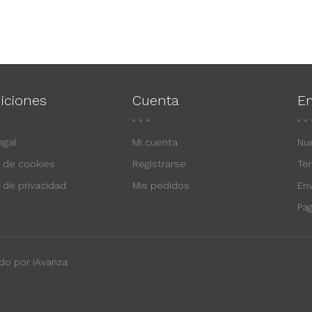
iciones
Cuenta
E
egal
Mi cuenta
Nu
a de cookies
Registrarse
Te
a de privacidad
Mis pedidos
En
Pa
do por iAvanza