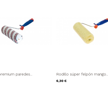
premium paredes...
Rodillo súper felpón mango..
Precio
6,30 €