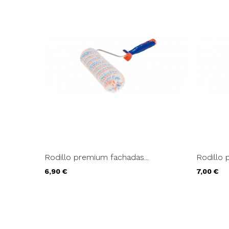
Rodillo premium fachadas...
Rodillo 
Precio
Precio
6,90 €
7,00 €