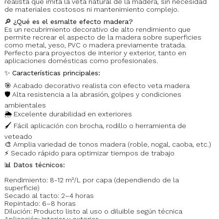
realista que imita la veta natural de la madera, sin necesidad
de materiales costosos ni mantenimiento complejo.
🔎
¿Qué es el esmalte efecto madera?
Es un recubrimiento decorativo de alto rendimiento que
permite recrear el aspecto de la madera sobre superficies
como metal, yeso, PVC o madera previamente tratada.
Perfecto para proyectos de interior y exterior, tanto en
aplicaciones domésticas como profesionales.
✨
Características principales:
🎯 Acabado decorativo realista con efecto veta madera
🛡️ Alta resistencia a la abrasión, golpes y condiciones
ambientales
🌦️ Excelente durabilidad en exteriores
🖌️ Fácil aplicación con brocha, rodillo o herramienta de
veteado
🎨 Amplia variedad de tonos madera (roble, nogal, caoba, etc.)
⚡ Secado rápido para optimizar tiempos de trabajo
📊
Datos técnicos:
Rendimiento: 8-12 m²/L por capa (dependiendo de la
superficie)
Secado al tacto: 2–4 horas
Repintado: 6–8 horas
Dilución: Producto listo al uso o diluible según técnica
Aplicación: Interior y exterior