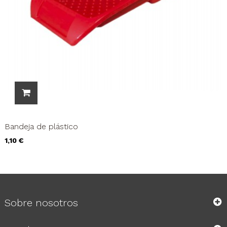
Bandeja de plástico
Precio
1,10 €
Sobre nosotros