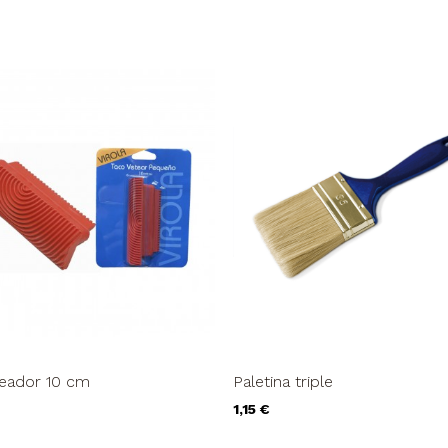
teador 10 cm
Paletina triple
Precio
1,15 €