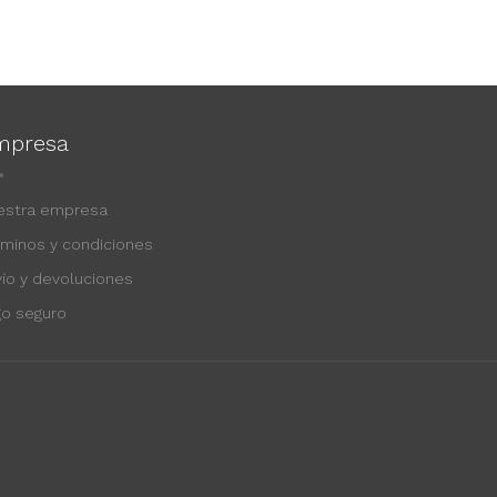
mpresa
estra empresa
rminos y condiciones
vío y devoluciones
go seguro