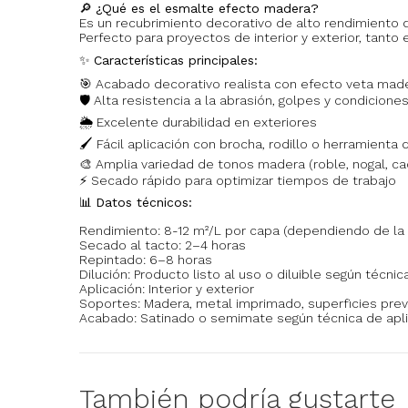
🔎
¿Qué es el esmalte efecto madera?
Es un recubrimiento decorativo de alto rendimiento
Perfecto para proyectos de interior y exterior, tant
✨
Características principales:
🎯 Acabado decorativo realista con efecto veta mad
🛡️ Alta resistencia a la abrasión, golpes y condicion
🌦️ Excelente durabilidad en exteriores
🖌️ Fácil aplicación con brocha, rodillo o herramienta
🎨 Amplia variedad de tonos madera (roble, nogal, ca
⚡ Secado rápido para optimizar tiempos de trabajo
📊
Datos técnicos:
Rendimiento: 8-12 m²/L por capa (dependiendo de la 
Secado al tacto: 2–4 horas
Repintado: 6–8 horas
Dilución: Producto listo al uso o diluible según técnic
Aplicación: Interior y exterior
Soportes: Madera, metal imprimado, superficies pre
Acabado: Satinado o semimate según técnica de apl
También podría gustarte