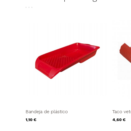
Bandeja de plástico
Taco ve
Precio
Precio
1,10 €
4,60 €