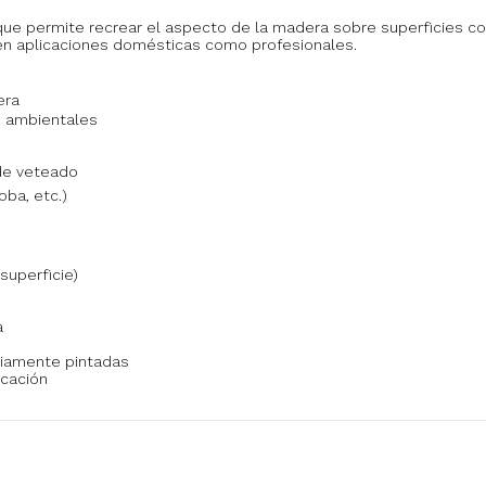
 que permite recrear el aspecto de la madera sobre superficies 
o en aplicaciones domésticas como profesionales.
era
es ambientales
 de veteado
oba, etc.)
superficie)
a
viamente pintadas
icación