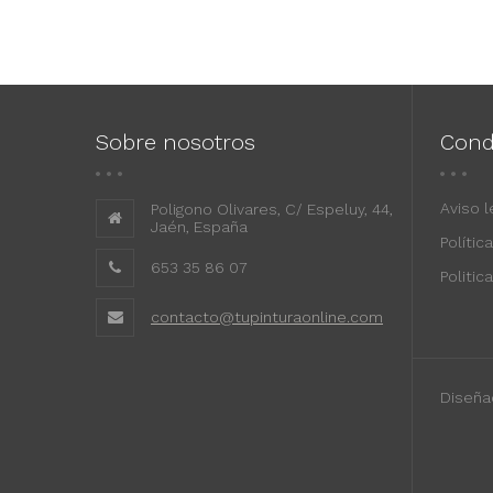
Sobre nosotros
Cond
Aviso l
Poligono Olivares, C/ Espeluy, 44,
Jaén, España
Polític
653 35 86 07
Politic
contacto@tupinturaonline.com
Diseña