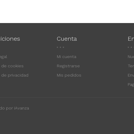
iciones
Cuenta
E
egal
Mi cuenta
Nu
a de cookies
Registrarse
Te
a de privacidad
Mis pedidos
En
Pa
do por iAvanza