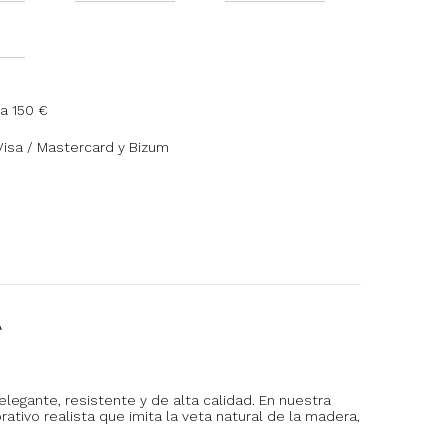
a 150 €
Visa / Mastercard y Bizum
A
elegante, resistente y de alta calidad. En nuestra
tivo realista que imita la veta natural de la madera,