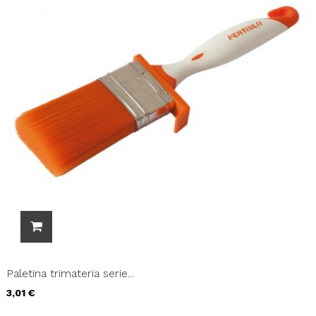
Paletina trimateria serie...
Precio
3,01 €