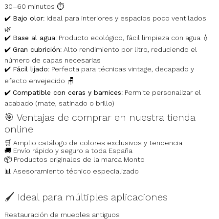
30–60 minutos ⏱️
✔️
Bajo olor
: Ideal para interiores y espacios poco ventilados
🌿
✔️
Base al agua
: Producto ecológico, fácil limpieza con agua 💧
✔️
Gran cubrición
: Alto rendimiento por litro, reduciendo el
número de capas necesarias
✔️
Fácil lijado
: Perfecta para técnicas vintage, decapado y
efecto envejecido 🪑
✔️
Compatible con ceras y barnices
: Permite personalizar el
acabado (mate, satinado o brillo)
🎯 Ventajas de comprar en nuestra tienda
online
🛒 Amplio catálogo de colores exclusivos y tendencia
🚚 Envío rápido y seguro a toda España
📦 Productos originales de la marca Monto
📊 Asesoramiento técnico especializado
🖌️ Ideal para múltiples aplicaciones
Restauración de muebles antiguos