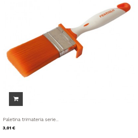
Paletina trimateria serie...
Precio
3,01 €