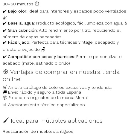
30–60 minutos ⏱️
✔️
Bajo olor
: Ideal para interiores y espacios poco ventilados
🌿
✔️
Base al agua
: Producto ecológico, fácil limpieza con agua 💧
✔️
Gran cubrición
: Alto rendimiento por litro, reduciendo el
número de capas necesarias
✔️
Fácil lijado
: Perfecta para técnicas vintage, decapado y
efecto envejecido 🪑
✔️
Compatible con ceras y barnices
: Permite personalizar el
acabado (mate, satinado o brillo)
🎯 Ventajas de comprar en nuestra tienda
online
🛒 Amplio catálogo de colores exclusivos y tendencia
🚚 Envío rápido y seguro a toda España
📦 Productos originales de la marca Monto
📊 Asesoramiento técnico especializado
🖌️ Ideal para múltiples aplicaciones
Restauración de muebles antiguos