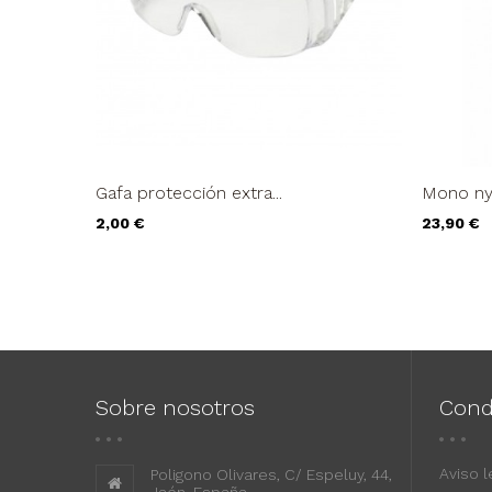
Gafa protección extra...
Mono nyl
Precio
Precio
2,00 €
23,90 €
Sobre nosotros
Cond
Aviso l
Poligono Olivares, C/ Espeluy, 44,