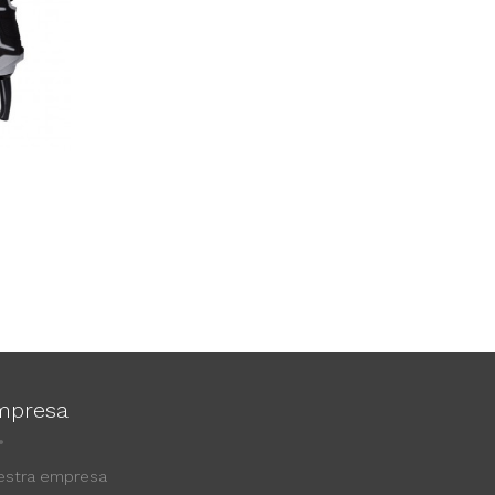
mpresa
estra empresa