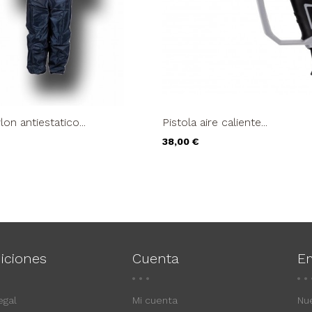
on antiestatico...
Pistola aire caliente...
Precio
38,00 €
iciones
Cuenta
E
egal
Mi cuenta
Nu