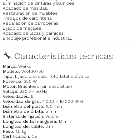
Eliminación de pinturas y barnices.
Acabado de masillas.
Restauración de muebles.
Trabajos de carpintería.
Reparación de carrocerías.
Lijado de metales.
Acabado de lacas y barnices.
Bricolaje profesional e industrial.
🔧 Características técnicas
Marca:
Werku
Modelo:
WK400750
Tipo:
Lijadora circular rotorbital eléctrica
Potencia:
350 W
Motor:
Brushless (sin escobillas)
Voltaje:
230 V ~ 50 Hz
Velocidades:
6
Velocidad de giro:
4.000 – 10.000 RPM
Diámetro del plato:
150 mm
Diámetro de órbita:
5 mm
Sistema de fijación:
Velcro
Longitud de la manguera:
1,1 m
Longitud del cable:
2 m
Peso:
1,5 kg
Certificación:
CE