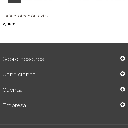
Gafa protección extra...
Precio
2,00 €
Sobre nosotros
Condiciones
Cuenta
Empresa