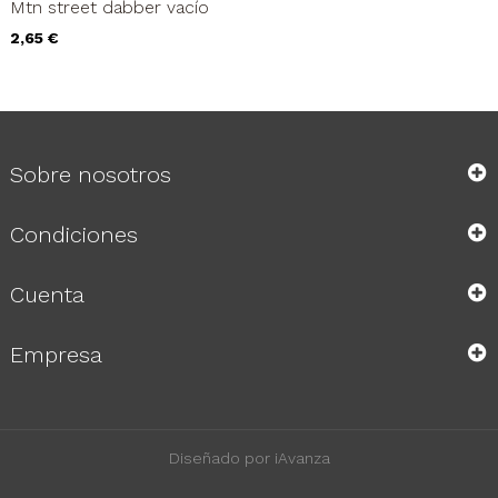
Mtn street dabber vacío
Precio
2,65 €
Sobre nosotros
Condiciones
Cuenta
Empresa
Diseñado por iAvanza