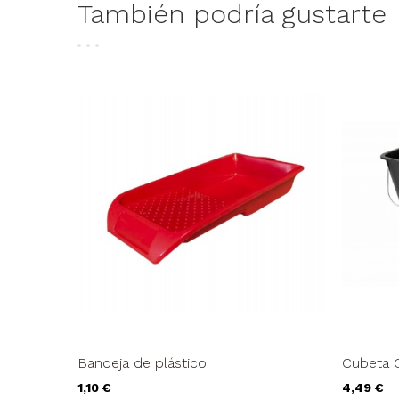
También podría gustarte
Bandeja de plástico
Cubeta C
Precio
Precio
1,10 €
4,49 €