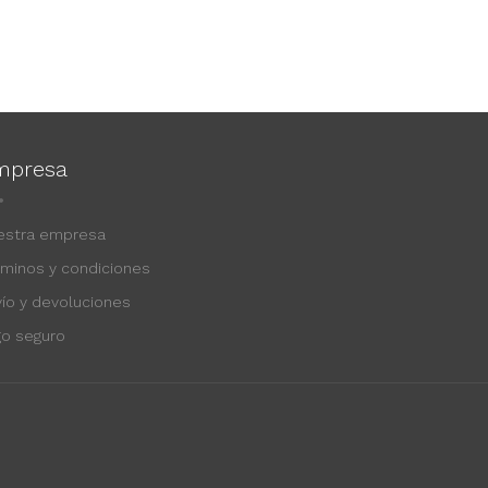
mpresa
estra empresa
rminos y condiciones
vío y devoluciones
go seguro