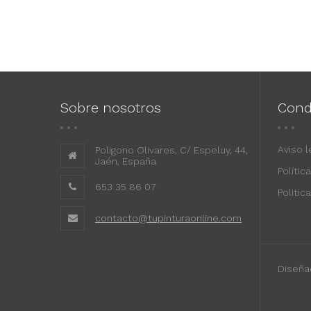
Sobre nosotros
Cond
Aviso l
Poligono Olivares, C/ Espeluy, 44,
Jaén, España
Polític
653 35 86 07
Politic
contacto@tupinturaonline.com
Diseña