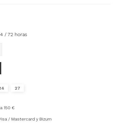
4 / 72 horas
24
27
a 150 €
Visa / Mastercard y Bizum