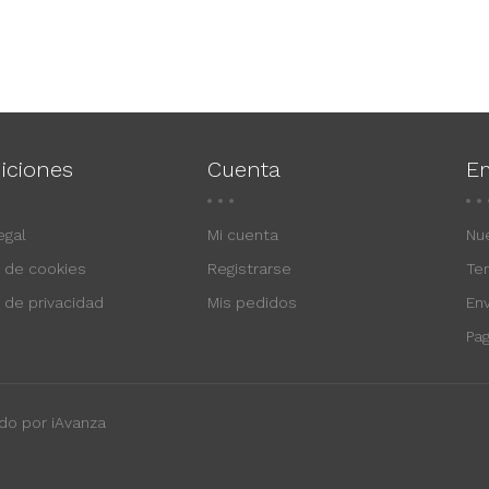
iciones
Cuenta
E
egal
Mi cuenta
Nu
a de cookies
Registrarse
Te
a de privacidad
Mis pedidos
En
Pa
do por iAvanza