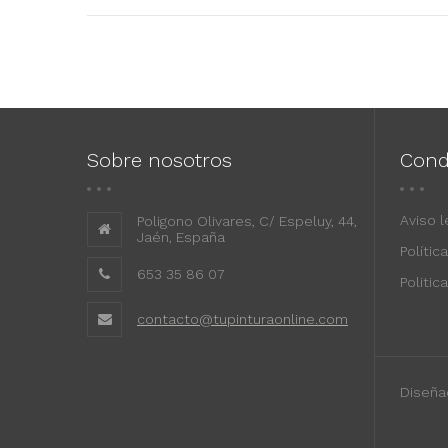
Sobre nosotros
Cond
Aviso l
Poligono Olivares, C/ Espeluy, 44,
Jaén, España
Polític
653 35 86 07
Politic
contacto@tupinturaonline.com
Diseña