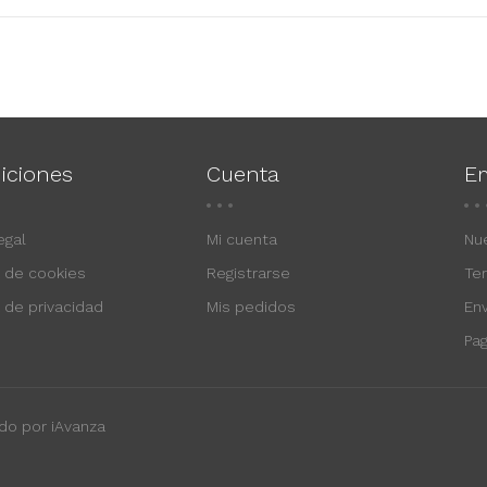
iciones
Cuenta
E
egal
Mi cuenta
Nu
a de cookies
Registrarse
Te
a de privacidad
Mis pedidos
En
Pa
do por iAvanza