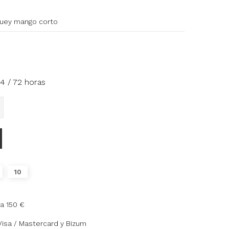
buey mango corto
4 / 72 horas
10
a 150 €
Visa / Mastercard y Bizum