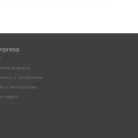
mpresa
estra empresa
rminos y condiciones
vío y devoluciones
go seguro