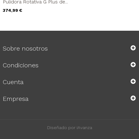
Pulidora Rotativa G Plus de...
Precio
374,99 €
Sobre nosotros
Condiciones
Cuenta
Empresa
Diseñado por iAvanza