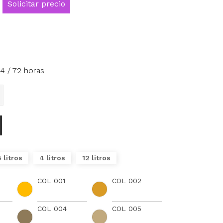
Solicitar precio
4 / 72 horas
5 litros
4 litros
12 litros
COL 001
COL 002
COL 004
COL 005