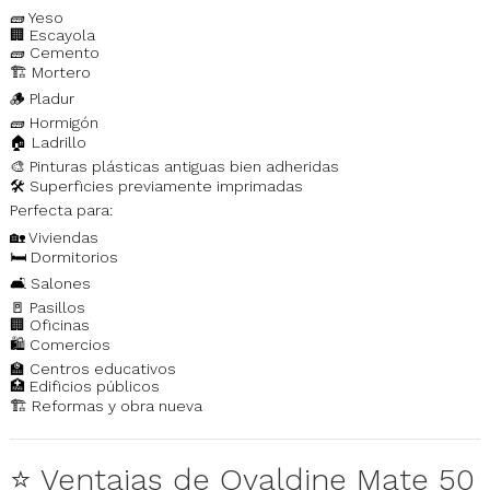
🧱 Yeso
🏢 Escayola
🧱 Cemento
🏗️ Mortero
🪵 Pladur
🧱 Hormigón
🏠 Ladrillo
🎨 Pinturas plásticas antiguas bien adheridas
🛠️ Superficies previamente imprimadas
Perfecta para:
🏡 Viviendas
🛏️ Dormitorios
🛋️ Salones
🚪 Pasillos
🏢 Oficinas
🛍️ Comercios
🏫 Centros educativos
🏥 Edificios públicos
🏗️ Reformas y obra nueva
⭐ Ventajas de Ovaldine Mate 50