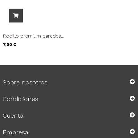
Rodillo premium paredes...
Precio
7,00 €
Sobre nosotros
Condiciones
Cuenta
Empresa