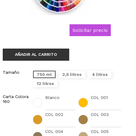
Solicitar precio
AÑADIR AL CARRITO
Tamaño
750 ml
2,5 litros
4 litros
12 litros
Carta Colora
Blanco
COL 001
160
COL 002
COL 003
COL 004
COL 005