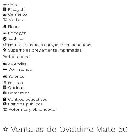
🧱 Yeso
🏢 Escayola
🧱 Cemento
🏗️ Mortero
🪵 Pladur
🧱 Hormigón
🏠 Ladrillo
🎨 Pinturas plásticas antiguas bien adheridas
🛠️ Superficies previamente imprimadas
Perfecta para:
🏡 Viviendas
🛏️ Dormitorios
🛋️ Salones
🚪 Pasillos
🏢 Oficinas
🛍️ Comercios
🏫 Centros educativos
🏥 Edificios públicos
🏗️ Reformas y obra nueva
⭐ Ventajas de Ovaldine Mate 50