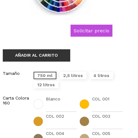
Solicitar precio
AÑADIR AL CARRITO
Tamaño
750 ml
2,5 litros
4 litros
12 litros
Carta Colora
Blanco
COL 001
160
COL 002
COL 003
COL 004
COL 005