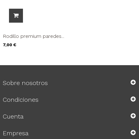
Rodillo premium paredes...
Precio
7,00 €
Sobre nosotros
Condiciones
Cuenta
Empresa