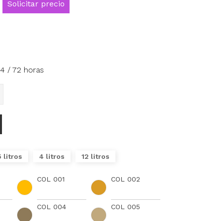
Solicitar precio
4 / 72 horas
5 litros
4 litros
12 litros
COL 001
COL 002
COL 004
COL 005