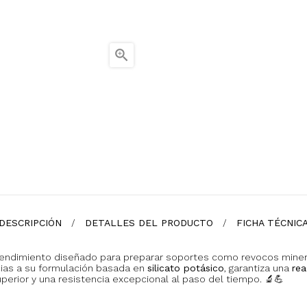

DESCRIPCIÓN
DETALLES DEL PRODUCTO
FICHA TÉCNIC
rendimiento diseñado para preparar soportes como revocos miner
ias a su formulación basada en
silicato potásico
, garantiza una
rea
perior y una resistencia excepcional al paso del tiempo. 🔬💪