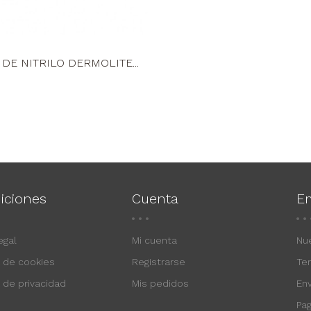
DE NITRILO DERMOLITE...
iciones
Cuenta
E
egal
Mi cuenta
Nu
a de cookies
Registrarse
Te
a de privacidad
Mis pedidos
En
Pa