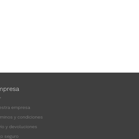
mpresa
estra empresa
rminos y condiciones
vío y devoluciones
go seguro