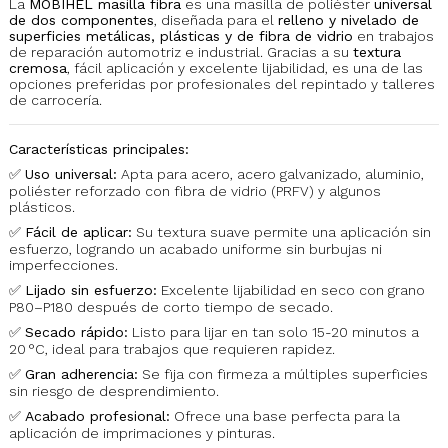
La
MOBIHEL masilla fibra
es una masilla de poliéster
universal
de dos componentes
, diseñada para el
relleno y nivelado de
superficies metálicas, plásticas y de fibra de vidrio
en trabajos
de reparación automotriz e industrial. Gracias a su
textura
cremosa
, fácil aplicación y excelente lijabilidad, es una de las
opciones preferidas por profesionales del repintado y talleres
de carrocería.
Características principales:
✅
Uso universal:
Apta para acero, acero galvanizado, aluminio,
poliéster reforzado con fibra de vidrio (PRFV) y algunos
plásticos.
✅
Fácil de aplicar:
Su textura suave permite una aplicación sin
esfuerzo, logrando un acabado uniforme sin burbujas ni
imperfecciones.
✅
Lijado sin esfuerzo:
Excelente lijabilidad en seco con grano
P80–P180 después de corto tiempo de secado.
✅
Secado rápido:
Listo para lijar en tan solo 15-20 minutos a
20 °C, ideal para trabajos que requieren rapidez.
✅
Gran adherencia:
Se fija con firmeza a múltiples superficies
sin riesgo de desprendimiento.
✅
Acabado profesional:
Ofrece una base perfecta para la
aplicación de imprimaciones y pinturas.