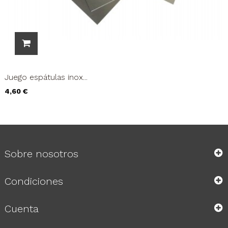
Juego espátulas inox...
Precio
4,60 €
Sobre nosotros
Condiciones
Cuenta