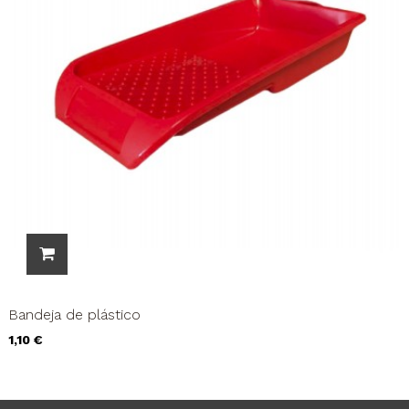
Bandeja de plástico
Precio
1,10 €