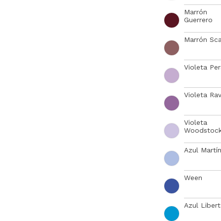
Marrón
Guerrero
Marrón Sca
Violeta Per
Violeta Rav
Violeta
Woodstoc
Azul Martí
Ween
Azul Liber