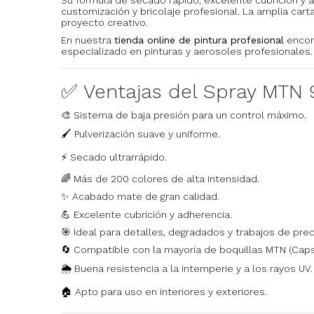
customización y bricolaje profesional. La amplia car
proyecto creativo.
En nuestra
tienda online de pintura profesional
encon
especializado en pinturas y aerosoles profesionales.
✅ Ventajas del Spray MTN 
🎨 Sistema de baja presión para un control máximo.
🖌️ Pulverización suave y uniforme.
⚡ Secado ultrarrápido.
🌈 Más de 200 colores de alta intensidad.
✨ Acabado mate de gran calidad.
💪 Excelente cubrición y adherencia.
🎯 Ideal para detalles, degradados y trabajos de prec
🔄 Compatible con la mayoría de boquillas MTN (Caps
🌦️ Buena resistencia a la intemperie y a los rayos UV.
🏠 Apto para uso en interiores y exteriores.