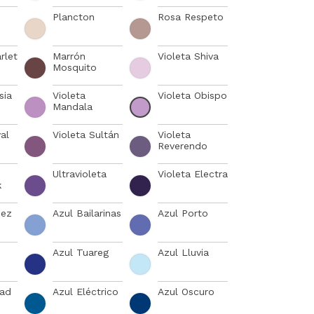
Plancton
Rosa Respeto
rlet
Marrón
Violeta Shiva
Mosquito
sia
Violeta
Violeta Obispo
Mandala
al
Violeta Sultán
Violeta
Reverendo
Ultravioleta
Violeta Electra
k
nez
Azul Bailarinas
Azul Porto
Azul Tuareg
Azul Lluvia
tad
Azul Eléctrico
Azul Oscuro