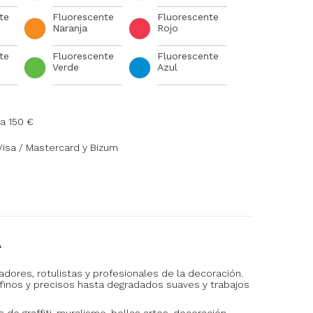
te
Fluorescente
Fluorescente
Naranja
Rojo
te
Fluorescente
Fluorescente
Verde
Azul
a 150 €
Visa / Mastercard y Bizum
A
adores, rotulistas y profesionales de la decoración.
 finos y precisos hasta degradados suaves y trabajos
e graffiti, muralismo, bellas artes, decoración,