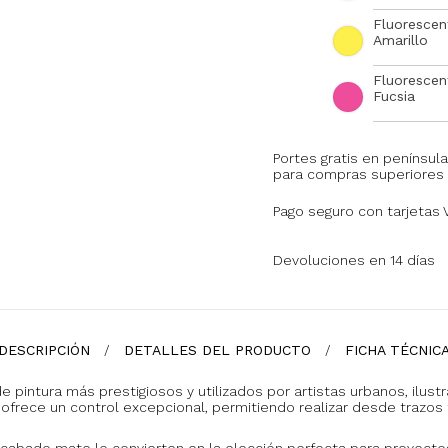
Fluorescen
Amarillo
Fluorescen
Fucsia
Portes gratis en península
para compras superiores 
Pago seguro con tarjetas 
Devoluciones en 14 días
DESCRIPCIÓN
DETALLES DEL PRODUCTO
FICHA TÉCNIC
 pintura más prestigiosos y utilizados por artistas urbanos, ilustr
, ofrece un control excepcional, permitiendo realizar desde trazos
cabado mate lo convierten en la elección perfecta para proyectos d