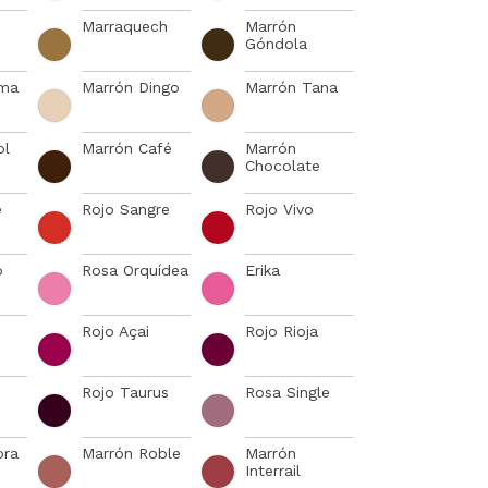
Marraquech
Marrón
Góndola
ima
Marrón Dingo
Marrón Tana
ol
Marrón Café
Marrón
Chocolate
e
Rojo Sangre
Rojo Vivo
o
Rosa Orquídea
Erika
Rojo Açai
Rojo Rioja
Rojo Taurus
Rosa Single
ora
Marrón Roble
Marrón
Interrail