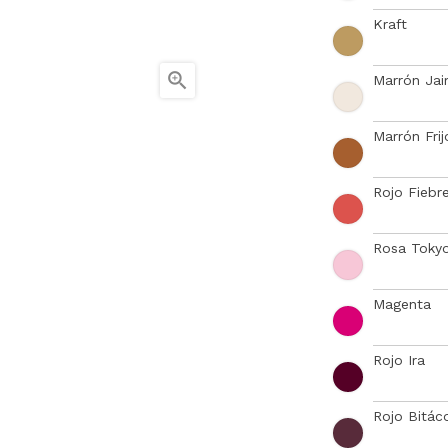
Kraft

Marrón Ja
Marrón Frij
Rojo Fiebr
Rosa Toky
Magenta
Rojo Ira
Rojo Bitác