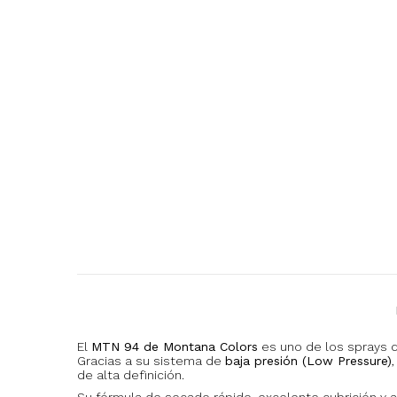
El
MTN 94 de Montana Colors
es uno de los sprays de
Gracias a su sistema de
baja presión (Low Pressure)
de alta definición.
Su fórmula de secado rápido, excelente cubrición y a