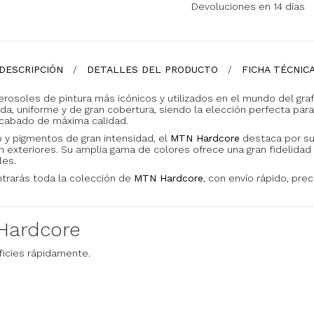
Devoluciones en 14 días
DESCRIPCIÓN
DETALLES DEL PRODUCTO
FICHA TÉCNIC
rosoles de pintura más icónicos y utilizados en el mundo del graff
da, uniforme y de gran cobertura, siendo la elección perfecta para
acabado de máxima calidad.
o y pigmentos de gran intensidad, el
MTN Hardcore
destaca por su
en exteriores. Su amplia gama de colores ofrece una gran fidelidad
les.
trarás toda la colección de
MTN Hardcore
, con envío rápido, pre
Hardcore
ficies rápidamente.