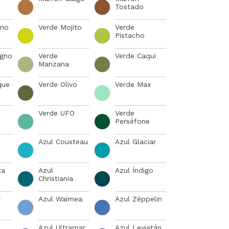
Tostado
eno
Verde Mojito
Verde
Pistacho
ogno
Verde
Verde Caqui
Manzana
que
Verde Olivo
Verde Max
Verde UFO
Verde
Perséfone
Azul Cousteau
Azul Glaciar
ta
Azul
Azul Índigo
Christiania
r
Azul Waimea
Azul Zéppelin
Azul Ultramar
Azul Leviatán