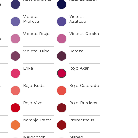
a
Violeta
Violeta
Profeta
Azulado
Violeta Bruja
Violeta Geisha
s
Violeta Tube
Cereza
Erika
Rojo Akari
t
Rojo Buda
Rojo Colorado
Rojo Vivo
Rojo Burdeos
Naranja Pastel
Prometheus
Melocotón
Mango