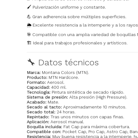
🖌️ Pulverización uniforme y constante.
💪 Gran adherencia sobre múltiples superficies.
🌦️ Excelente resistencia a la intemperie y a los rayos
🎯 Compatible con una amplia variedad de boquillas 
🏗️ Ideal para trabajos profesionales y artísticos.
🔧 Datos técnicos
Marca:
Montana Colors (MTN).
Producto:
MTN Hardcore.
Formato:
Aerosol.
Capacidad:
400 ml.
Tecnología:
Pintura sintética de secado rápido.
Sistema de presión:
Alta presión (High Pressure).
Acabado:
Mate.
Secado al tacto:
Aproximadamente 10 minutos.
Secado total:
24 horas.
Repintado:
Tras unos minutos con capas finas.
Aplicación:
Aerosol manual.
Boquilla incluida:
Fat Cap para máxima cobertura.
Compatible con:
Pocket Cap, Pro Cap, Astro Cap, Ban
Resistencia:
Muy buena resistencia a la intemperie, h