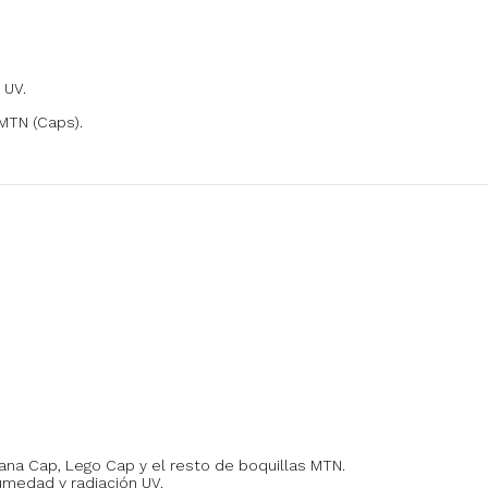
 UV.
MTN (Caps).
ana Cap, Lego Cap y el resto de boquillas MTN.
umedad y radiación UV.