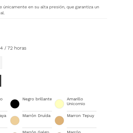
e únicamente en su alta presión, que garantiza un
al.
4 / 72 horas
co
Negro brillante
Amarillo
Unicornio
laya
Marrón Druída
Marron Tepuy
Marrón Galgo
Marrón