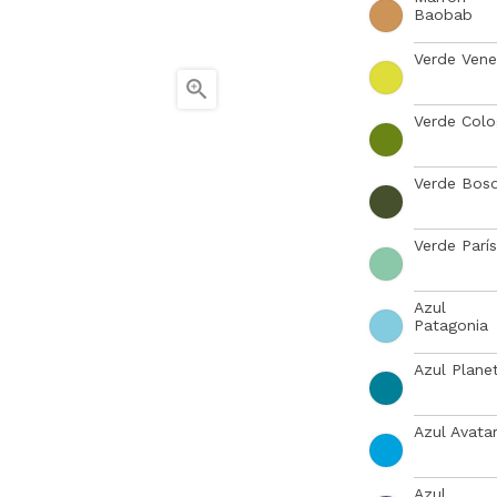
Baobab
Verde Ven

Verde Col
Verde Bos
Verde París
Azul
Patagonia
Azul Plane
Azul Avata
Azul