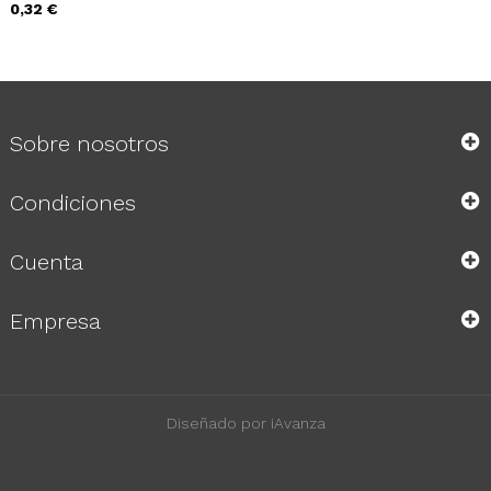
Precio
0,32 €
Sobre nosotros
Condiciones
Cuenta
Empresa
Diseñado por iAvanza