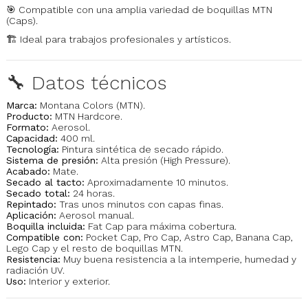
🎯 Compatible con una amplia variedad de boquillas MTN
(Caps).
🏗️ Ideal para trabajos profesionales y artísticos.
🔧 Datos técnicos
Marca:
Montana Colors (MTN).
Producto:
MTN Hardcore.
Formato:
Aerosol.
Capacidad:
400 ml.
Tecnología:
Pintura sintética de secado rápido.
Sistema de presión:
Alta presión (High Pressure).
Acabado:
Mate.
Secado al tacto:
Aproximadamente 10 minutos.
Secado total:
24 horas.
Repintado:
Tras unos minutos con capas finas.
Aplicación:
Aerosol manual.
Boquilla incluida:
Fat Cap para máxima cobertura.
Compatible con:
Pocket Cap, Pro Cap, Astro Cap, Banana Cap,
Lego Cap y el resto de boquillas MTN.
Resistencia:
Muy buena resistencia a la intemperie, humedad y
radiación UV.
Uso:
Interior y exterior.