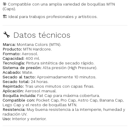
🎯 Compatible con una amplia variedad de boquillas MTN
(Caps).
🏗️ Ideal para trabajos profesionales y artísticos.
🔧 Datos técnicos
Marca:
Montana Colors (MTN).
Producto:
MTN Hardcore.
Formato:
Aerosol.
Capacidad:
400 ml.
Tecnología:
Pintura sintética de secado rápido.
Sistema de presión:
Alta presión (High Pressure).
Acabado:
Mate.
Secado al tacto:
Aproximadamente 10 minutos.
Secado total:
24 horas.
Repintado:
Tras unos minutos con capas finas.
Aplicación:
Aerosol manual.
Boquilla incluida:
Fat Cap para máxima cobertura.
Compatible con:
Pocket Cap, Pro Cap, Astro Cap, Banana Cap,
Lego Cap y el resto de boquillas MTN.
Resistencia:
Muy buena resistencia a la intemperie, humedad y
radiación UV.
Uso:
Interior y exterior.