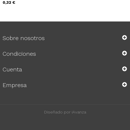
Precio
0,32 €
Sobre nosotros
Condiciones
Cuenta
Empresa
Diseñado por iAvanza