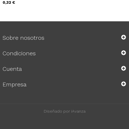
Precio
0,32 €
Sobre nosotros
Condiciones
Cuenta
Empresa
Diseñado por iAvanza