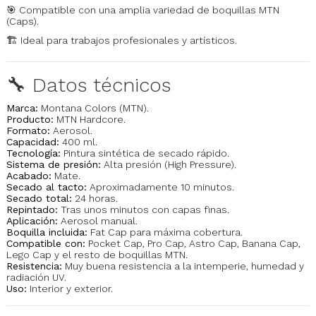
🎯 Compatible con una amplia variedad de boquillas MTN
(Caps).
🏗️ Ideal para trabajos profesionales y artísticos.
🔧 Datos técnicos
Marca:
Montana Colors (MTN).
Producto:
MTN Hardcore.
Formato:
Aerosol.
Capacidad:
400 ml.
Tecnología:
Pintura sintética de secado rápido.
Sistema de presión:
Alta presión (High Pressure).
Acabado:
Mate.
Secado al tacto:
Aproximadamente 10 minutos.
Secado total:
24 horas.
Repintado:
Tras unos minutos con capas finas.
Aplicación:
Aerosol manual.
Boquilla incluida:
Fat Cap para máxima cobertura.
Compatible con:
Pocket Cap, Pro Cap, Astro Cap, Banana Cap,
Lego Cap y el resto de boquillas MTN.
Resistencia:
Muy buena resistencia a la intemperie, humedad y
radiación UV.
Uso:
Interior y exterior.