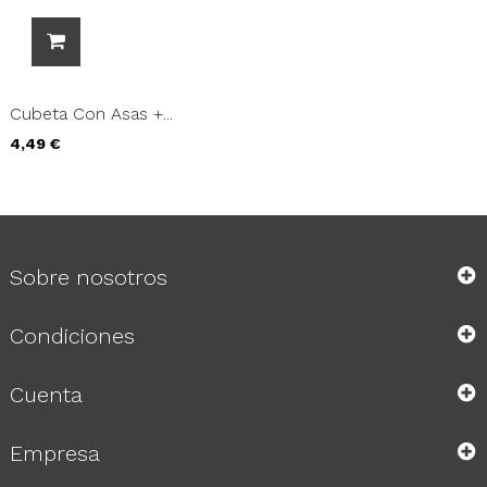
Cubeta Con Asas +...
Precio
4,49 €
Sobre nosotros
Condiciones
Cuenta
Empresa