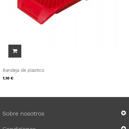
Bandeja de plástico
Precio
1,10 €
Sobre nosotros