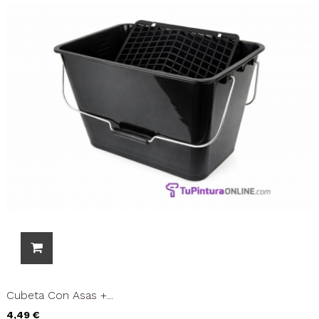
Cubeta Con Asas +...
Precio
4,49 €