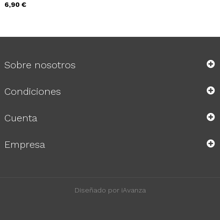
Precio
6,90 €
Sobre nosotros
Condiciones
Cuenta
Empresa
Diseñado por iAvanza