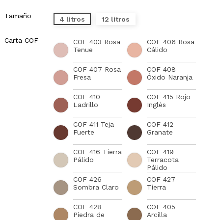
Tamaño
4 litros
12 litros
Carta COF
COF 403 Rosa
COF 406 Rosa
Tenue
Cálido
COF 407 Rosa
COF 408
Fresa
Óxido Naranja
COF 410
COF 415 Rojo
Ladrillo
Inglés
COF 411 Teja
COF 412
Fuerte
Granate
COF 416 Tierra
COF 419
Pálido
Terracota
Pálido
COF 426
COF 427
Sombra Claro
Tierra
COF 428
COF 405
Piedra de
Arcilla