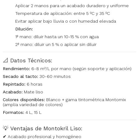
Aplicar 2 manos para un acabado duradero y uniforme
Temperatura de aplicación: entre 5 ºC y 35 ºC
Evitar aplicar bajo lluvia o con humedad elevada
Dilución:
1ª mano: diluir hasta un 10-15 % con agua
2ª mano: diluir un 5 % o aplicar sin diluir
📐
Datos Técnicos:
Rendimiento:
6-8 m²/L por mano (según soporte y aplicación)
Secado al tacto:
30-60 minutos
Repintado:
6 horas
Acabado:
Mate liso
Colores disponibles:
Blanco + gama tintométrica Montomix
(amplia variedad de colores)
Formatos:
4 L, 15 L
💡
Ventajas de Montokril Liso:
✔ Acabado profesional y homogéneo