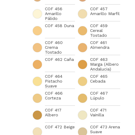
COF 456
COF 457
Amarillo
Amarillo Marfil
Pálido
COF 458 Duna
COF 459
Cereal
Tostado
COF 460
COF 461
Crema
Almendra
Tostado
COF 462 Caña
COF 463
Marga (Albero
Andalucia)
COF 464
COF 465
Pistacho
Cebada
Suave
COF 466
COF 467
Corteza
Lúpulo
COF 417
COF 471
Albero
Vainilla
COF 472 Beige
COF 473 Arena
Suave