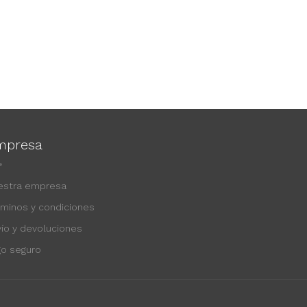
mpresa
estra empresa
rminos y condiciones
vío y devoluciones
go seguro