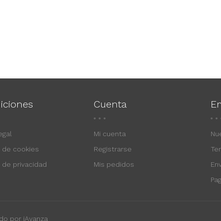
iciones
Cuenta
E
egal
Mi cuenta
Nu
a de cookies
Registrarse
Te
a de privacidad
Mis pedidos
En
Pa
do por iAvanza