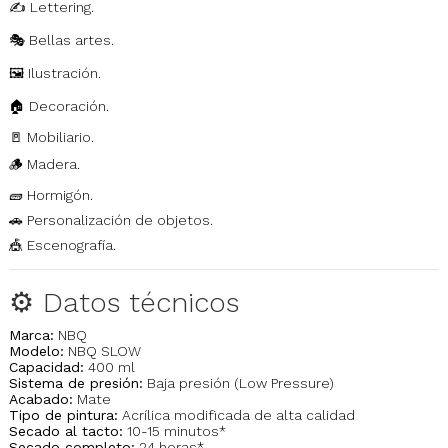
✍️ Lettering.
🎭 Bellas artes.
🖼️ Ilustración.
🏠 Decoración.
🚪 Mobiliario.
🪵 Madera.
🧱 Hormigón.
🚗 Personalización de objetos.
🎪 Escenografía.
⚙️ Datos técnicos
Marca:
NBQ
Modelo:
NBQ SLOW
Capacidad:
400 ml
Sistema de presión:
Baja presión (Low Pressure)
Acabado:
Mate
Tipo de pintura:
Acrílica modificada de alta calidad
Secado al tacto:
10-15 minutos*
Secado completo:
24 horas*