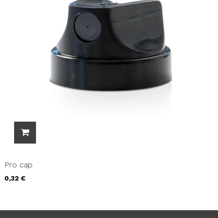
Pro cap
Precio
0,32 €