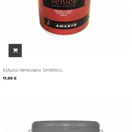
Estuco Veneciano Sintético...
Precio
11,00 €